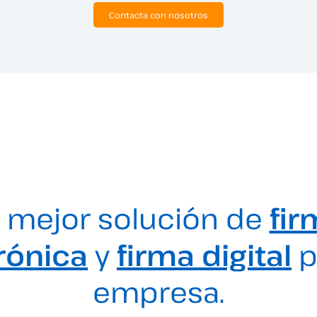
Contacta con nosotros
 mejor solución de
fir
rónica
y
firma digital
p
empresa.