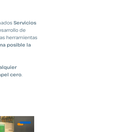
amados
Servicios
sarrollo de
ras herramientas
ma posible la
alquier
apel cero
.