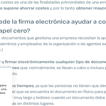
costes es una de las finalidades primordiales de una em
ro supone ahorrar costes
y, por lo tanto,
obtener mayor
e la firma electrónica ayudar a co
apel cero?
os documentos que gestiona una empresa necesitan la ap
iembros y empleados de la organización o de agentes ext
.)
r y firmar electrónicamente cualquier tipo de docum
presiones
que, normalmente, se llevan a cabo o incluso
 completo.
ucen los tiempos,
ya que las personas no tienen que de
 para
e una
ugar en el que se encuentra el documento en físico para p
obre
de ser muy largo y tedioso cuando un documento debe 
ubicadas en distintos lugares.