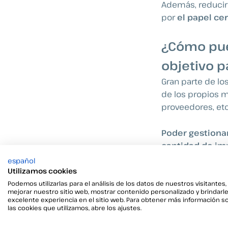
Además, reducir 
por
el papel ce
¿Cómo pued
objetivo p
Gran parte de l
de los propios m
proveedores, etc
Poder gestiona
cantidad de im
suprimirlas por
español
Utilizamos cookies
Además,
se red
Podemos utilizarlas para el análisis de los datos de nuestros visitantes,
mejorar nuestro sitio web, mostrar contenido personalizado y brindarl
físicamente al l
excelente experiencia en el sitio web. Para obtener más información s
las cookies que utilizamos, abre los ajustes.
proceso que pue
varias personas 