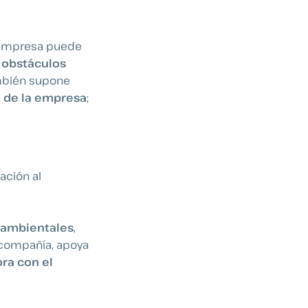
a empresa puede
s obstáculos
también supone
 de la empresa
;
ación al
oambientales
,
a compañía, apoya
ra con el