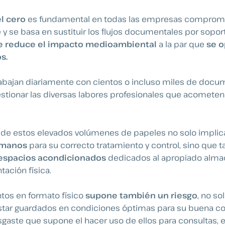
l cero
es fundamental en todas las empresas comprome
 se basa en sustituir los flujos documentales por soport
e reduce el impacto medioambiental
a la par que
se o
s.
abajan diariamente con cientos o incluso miles de docu
gestionar las diversas labores profesionales que acometen 
 de estos elevados volúmenes de papeles no solo implic
umanos
para su correcto tratamiento y control, sino que
 espacios acondicionados
dedicados al apropiado alm
ación física.
tos en formato físico
supone también un riesgo
, no so
tar guardados en condiciones óptimas para su buena co
sgaste que supone el hacer uso de ellos para consultas, e