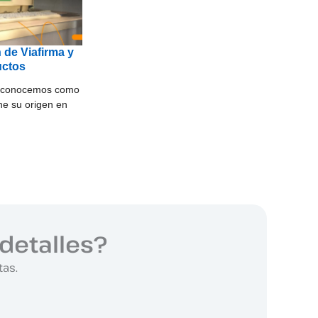
 de Viafirma y
uctos
y conocemos como
ene su origen en
detalles?
tas.