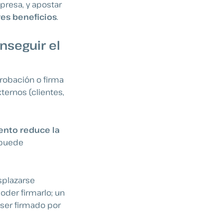
presa, y apostar
es beneficios
.
nseguir el
robación o firma
ernos (clientes,
ento reduce la
 puede
splazarse
oder firmarlo; un
ser firmado por