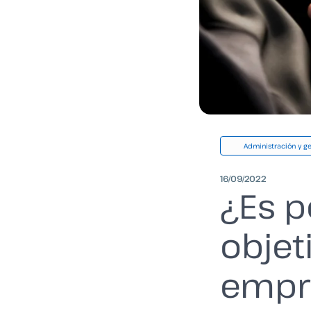
Administración y ge
16/09/2022
¿Es p
objet
empr