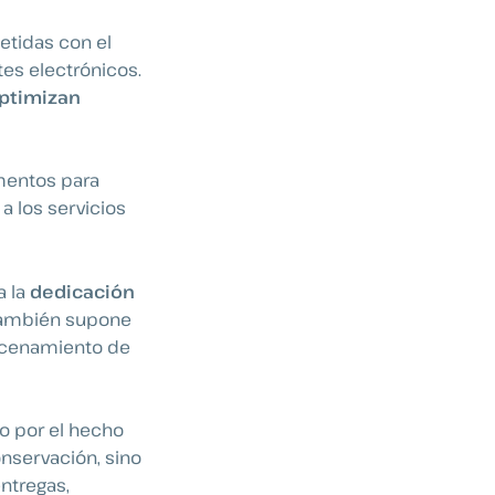
tidas con el
es electrónicos.
ptimizan
mentos para
a los servicios
a la
dedicación
 también supone
acenamiento de
lo por el hecho
nservación, sino
ntregas,