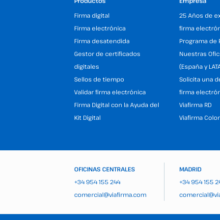
Productos
Empresa
Firma digital
25 Años de e
Firma electrónica
firma electró
Firma desatendida
Programa de 
Gestor de certificados
Nuestras Ofic
digitales
(España y LAT
Sellos de tiempo
Solicita una 
Validar firma electrónica
firma electró
Firma Digital con la Ayuda del
Viafirma RD
Kit Digital
Viafirma Colo
OFICINAS CENTRALES
MADRID
+34 954 155 244
+34 954 155 2
comercial@viafirma.com
comercial@vi