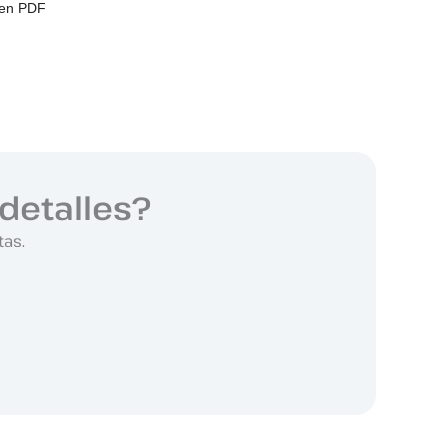
 en PDF
detalles?
tas.