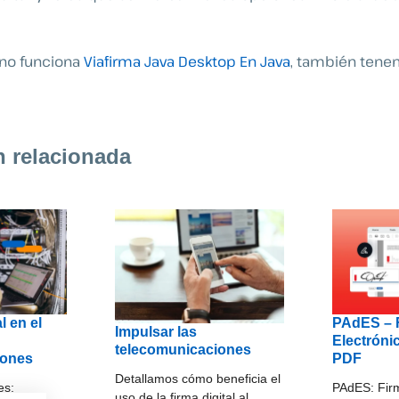
, no funciona
Viafirma Java Desktop En Java
, también tene
n relacionada
l en el
PAdES – 
Impulsar las
Electróni
telecomunicaciones
iones
PDF
Detallamos cómo beneficia el
es:
PAdES: Firm
uso de la firma digital al