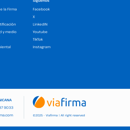
Síguenos
de la Firma
Facebook
X
tificación
LinkedIN
ad y medio
Youtube
TikTok
iental
Instagram
NICANA
937 9033
rma.com
2025 – Viafirma | All right reserved
©