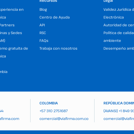
Recursos
Legal
xperiencia en
Blog
Validez Jurídica 
nica
Centro de Ayuda
Electrónica
Partners
API
Autoridad de cer
inas y Sedes
RSC
Política de calid
AM)
FAQs
ambiente
demo gratuita de
Trabaja con nosotros
Desempeño amb
nica
mbia
COLOMBIA
REPÚBLICA DOMI
44
+57 310 2751687
(AVANSI)
+1 849 
afirma.com
comercial@viafirma.com.co
comercial@viafi