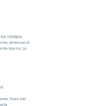
los códigos
nte, arrancas el
nte hoy no. La
ed
ones. Pues haz
ería