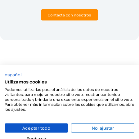
Contacta con nosotros
español
Utilizamos cookies
La mejor solución de
Podemos utilizarlas para el análisis de los datos de nuestros
visitantes, para mejorar nuestro sitio web, mostrar contenido
firma electrónica
y
firma
personalizado y brindarle una excelente experiencia en el sitio web.
Para obtener más información sobre las cookies que utilizamos, abre
digital
para tu empresa.
los ajustes.
Aceptar todo
No, ajustar
Rechazar