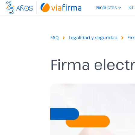
Ir
PRODUCTOS
KIT
al
contenido
FAQ
Legalidad y seguridad
Fir
Firma elec