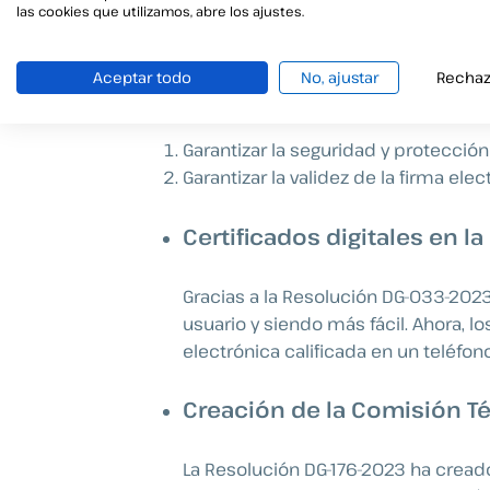
Cambios en las obligacione
las cookies que utilizamos, abre los ajustes.
El
Decreto Ejecutivo 13-2023
y la
R
Aceptar todo
No, ajustar
Rechaz
prestados de certificados electróni
Garantizar la seguridad y protección
Garantizar la validez de la firma el
Certificados digitales en l
Gracias a la Resolución DG-033-2023
usuario y siendo más fácil. Ahora, 
electrónica calificada en un teléfon
Creación de la Comisión T
La Resolución DG-176-2023 ha creado