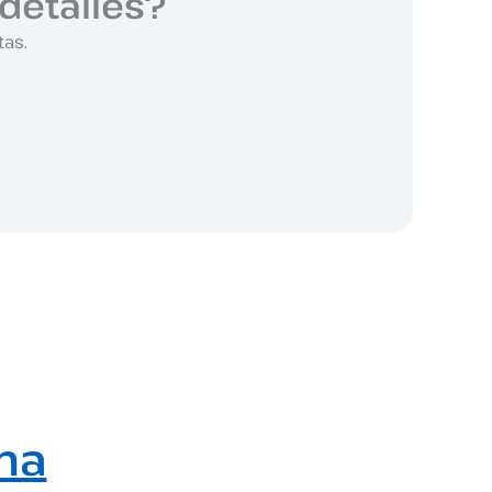
detalles?
tas.
ma