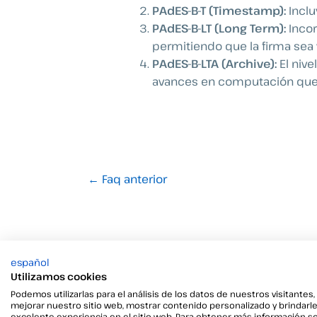
PAdES-B-T (Timestamp):
Inclu
PAdES-B-LT (Long Term):
Incor
permitiendo que la firma sea 
PAdES-B-LTA (Archive):
El nive
avances en computación que p
←
Faq anterior
español
Utilizamos cookies
Podemos utilizarlas para el análisis de los datos de nuestros visitantes,
mejorar nuestro sitio web, mostrar contenido personalizado y brindarl
excelente experiencia en el sitio web. Para obtener más información s