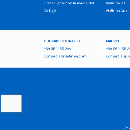
Firma Digital con la Ayuda del
Viafirma RD
Kit Digital
Viafirma Colo
OFICINAS CENTRALES
MADRID
+34 954 155 244
+34 954 155 2
comercial@viafirma.com
comercial@vi
Avi