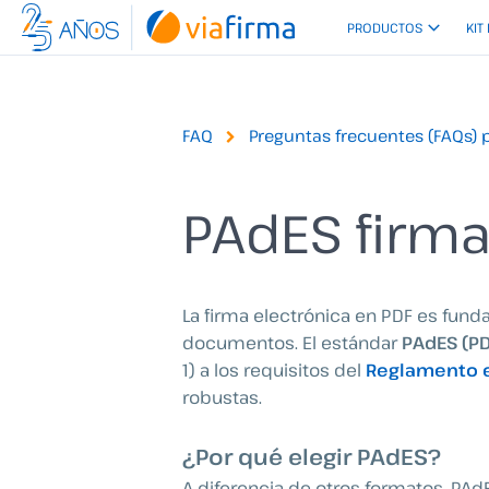
Ir
PRODUCTOS
KIT
al
contenido
FAQ
Preguntas frecuentes (FAQs) 
PAdES firma
La firma electrónica en PDF es funda
documentos. El estándar
PAdES (PD
1) a los requisitos del
Reglamento 
robustas.
¿Por qué elegir PAdES?
A diferencia de otros formatos, PAd