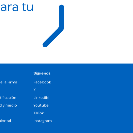
ara tu
Síguenos
de la Firma
Facebook
X
tificación
LinkedIN
ad y medio
Youtube
TikTok
iental
Instagram