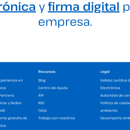
rónica
y
firma digital
p
empresa.
Recursos
Legal
xperiencia en
Blog
Validez Jurídica 
nica
Centro de Ayuda
Electrónica
Partners
API
Autoridad de cer
inas y Sedes
RSC
Política de calid
AM)
FAQs
ambiente
demo gratuita de
Trabaja con nosotros
Desempeño amb
nica