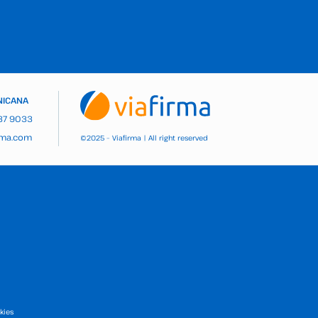
NICANA
937 9033
rma.com
2025 – Viafirma | All right reserved
©
kies