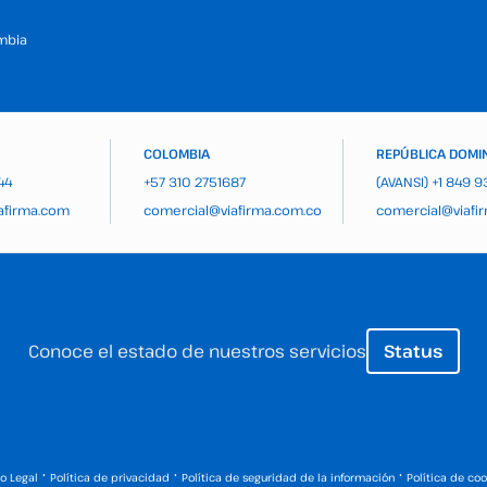
mbia
COLOMBIA
REPÚBLICA DOMI
44
+57 310 2751687
(AVANSI)
+1 849 
afirma.com
comercial@viafirma.com.co
comercial@viafi
Conoce el estado de nuestros servicios
Status
·
·
·
so Legal
Política de privacidad
Política de seguridad de la información
Política de coo