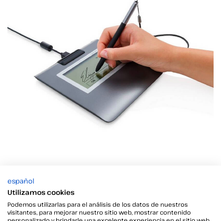
español
Si todavía no estás seguro qué formato te conviene
Utilizamos cookies
más, explícanos tu proyecto de firma electrónica y
Podemos utilizarlas para el análisis de los datos de nuestros
nos pondremos en contacto enseguida.
visitantes, para mejorar nuestro sitio web, mostrar contenido
personalizado y brindarle una excelente experiencia en el sitio web.