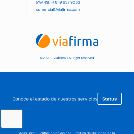
(AVANSI)
+1 849 937 9033
comercial@viafirma.com
2025 – Viafirma | All right reserved
©
Conoce el estado de nuestros servicios
Status
·
·
Aviso Legal
Política de privacidad
Política de seguridad de la