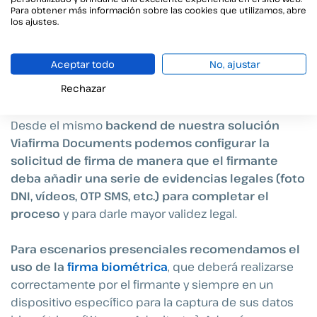
Para obtener más información sobre las cookies que utilizamos, abre
Viafirma Documents: Una
los ajustes.
solución completa y segura
Aceptar todo
No, ajustar
compatible con el formato
Rechazar
XAdES
Desde el mismo
backend de nuestra solución
Viafirma Documents podemos configurar la
solicitud de firma de manera que el firmante
deba añadir una serie de evidencias legales (foto
DNI, vídeos, OTP SMS, etc.) para completar el
proceso
y para darle mayor validez legal.
Para escenarios presenciales recomendamos el
uso de la
firma biométrica
, que deberá realizarse
correctamente por el firmante y siempre en un
dispositivo específico para la captura de sus datos