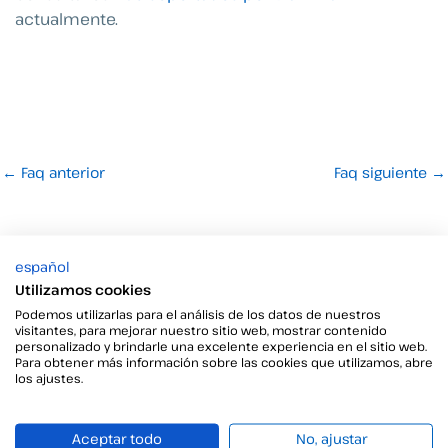
actualmente.
←
Faq anterior
Faq siguiente
→
español
Utilizamos cookies
Podemos utilizarlas para el análisis de los datos de nuestros
visitantes, para mejorar nuestro sitio web, mostrar contenido
personalizado y brindarle una excelente experiencia en el sitio web.
¿Tienes preguntas o
Para obtener más información sobre las cookies que utilizamos, abre
los ajustes.
necesitas más detalles?
Estamos aquí para brindarte toda la información que
Aceptar todo
No, ajustar