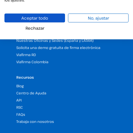
Firma Digital con la Ayuda del Kit Digital
Aceptar todo
No, ajustar
Empresa
25 Años de experiencia en firma electrónica
Rechazar
Programa de Partners
Nuestras Oficinas y Sedes (España y LATAM)
Solicita una demo gratuita de firma electrónica
Viafirma RD
Viafirma Colombia
Recursos
Blog
Centro de Ayuda
API
RSC
FAQs
Trabaja con nosotros