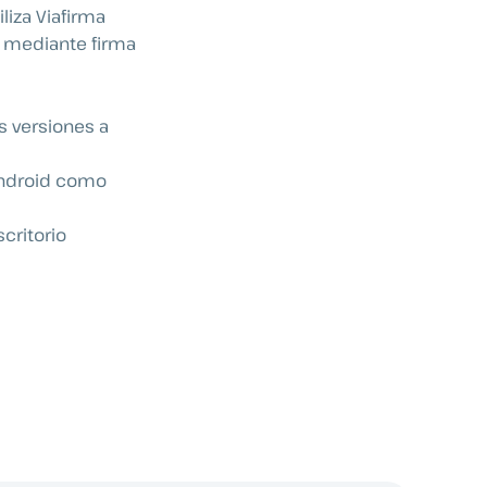
liza Viafirma
n mediante firma
s versiones a
Android como
critorio