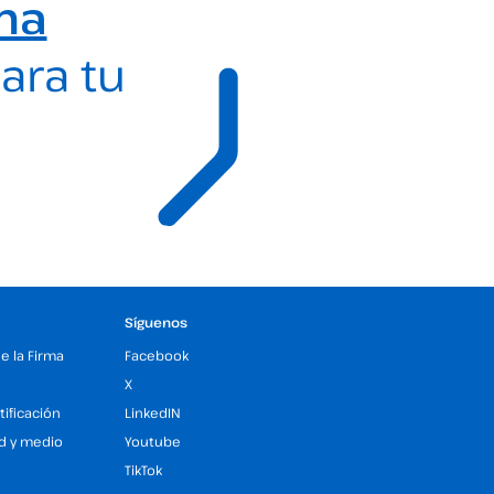
ma
ara tu
Síguenos
de la Firma
Facebook
X
tificación
LinkedIN
ad y medio
Youtube
TikTok