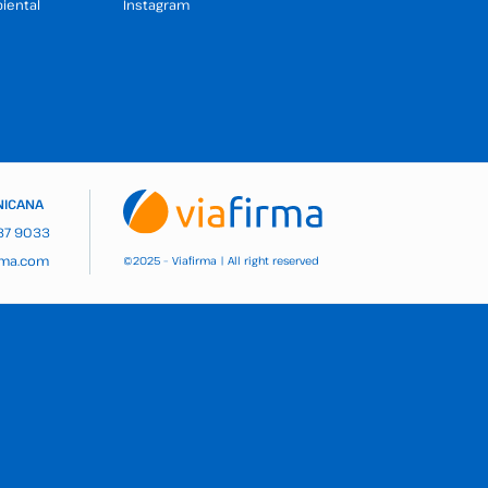
iental
Instagram
NICANA
937 9033
rma.com
2025 – Viafirma | All right reserved
©