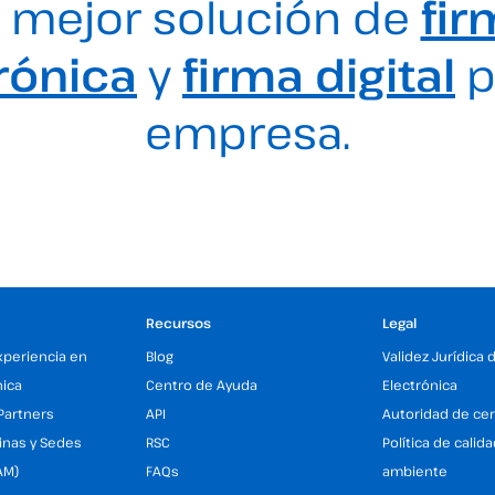
 mejor solución de
fir
rónica
y
firma digital
p
empresa.
Recursos
Legal
xperiencia en
Blog
Validez Jurídica 
nica
Centro de Ayuda
Electrónica
Partners
API
Autoridad de cer
inas y Sedes
RSC
Política de calid
AM)
FAQs
ambiente