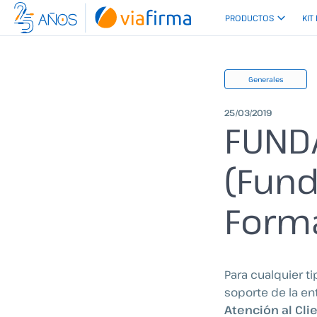
Ir
PRODUCTOS
KIT
al
contenido
Generales
25/03/2019
FUNDA
(Fund
Forma
Para cualquier t
soporte de la en
Atención al Cli