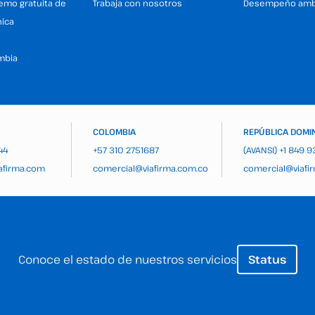
demo gratuita de
Trabaja con nosotros
Desempeño amb
nica
mbia
COLOMBIA
REPÚBLICA DOMI
44
+57 310 2751687
(AVANSI)
+1 849 
afirma.com
comercial@viafirma.com.co
comercial@viafi
Conoce el estado de nuestros servicios
Status