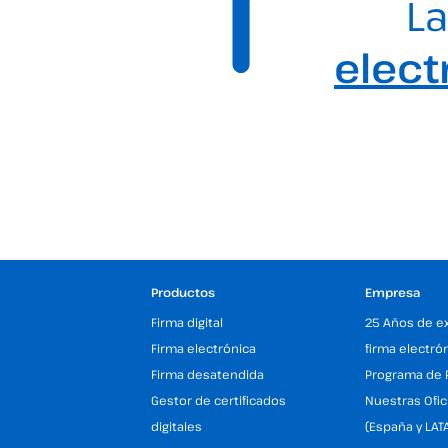
La
elect
Productos
Empresa
Firma digital
25 Años de e
Firma electrónica
firma electró
Firma desatendida
Programa de 
Gestor de certificados
Nuestras Ofic
digitales
(España y LAT