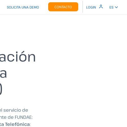
CONTACTO
SOLICITA UNA DEMO
LOGIN
ES
cación
la
)
l servicio de
ente de FUNDAE:
ta Telefónica
: