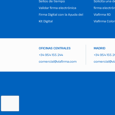
Sellos de tiempo
Solicita una 
Validar firma electrónica
firma electró
Firma Digital con la Ayuda del
Viafirma RD
Kit Digital
Viafirma Colo
OFICINAS CENTRALES
MADRID
+34 954 155 244
+34 954 155 2
comercial@viafirma.com
comercial@vi