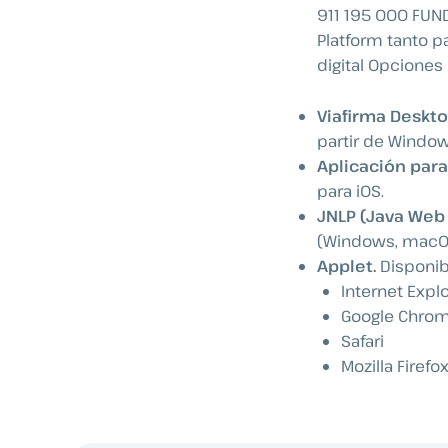
911 195 000 FUND
Platform tanto p
digital Opciones
Viafirma Deskto
partir de Windows
Aplicación para
para iOS.
JNLP (Java Web 
(Windows, macOS
Applet.
Disponib
Internet Expl
Google Chrome
Safari
Mozilla Firefo