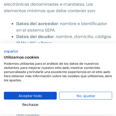
electrónicas denominadas e-mandates. Los
elementos mínimos que debe contener son:
Datos del acreedor
: nombre e identificador
en el sistema SEPA.
Datos del deudor
: nombre, domicilio, códigos
IBAN y BIC, y firma.
Información del mandato
: código de
español
referencia único, fecha de autorización y tipo
Utilizamos cookies
de esquema de pago.
Podemos utilizarlas para el análisis de los datos de nuestros
visitantes, para mejorar nuestro sitio web, mostrar contenido
personalizado y brindarle una excelente experiencia en el sitio web.
También debe incluir
información para el cliente
,
Para obtener más información sobre las cookies que utilizamos, abre
los ajustes.
como:
Que se trata de un adeudo directo.
Aceptar todo
No, ajustar
Que representa una autorización para realizar
Rechazar
cobros, además de sus derechos de
reembolso.