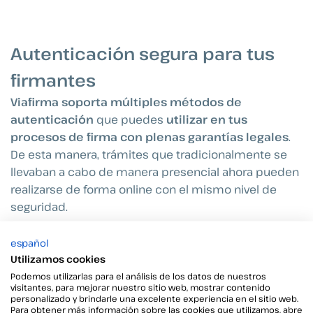
Autenticación segura para tus
firmantes
Viafirma soporta múltiples métodos de
autenticación
que puedes
utilizar en tus
procesos de firma con plenas garantías legales
.
De esta manera, trámites que tradicionalmente se
llevaban a cabo de manera presencial ahora pueden
realizarse de forma online con el mismo nivel de
seguridad.
Comienza hoy a
cerrar acuerdos donde quieras y
español
Utilizamos cookies
desde cualquier parte
,
evita desplazamientos
innecesarios
y
reduce el consumo de papel
,
Podemos utilizarlas para el análisis de los datos de nuestros
visitantes, para mejorar nuestro sitio web, mostrar contenido
contribuyendo a un entorno más sostenible.
personalizado y brindarle una excelente experiencia en el sitio web.
Para obtener más información sobre las cookies que utilizamos, abre