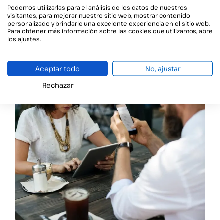
Podemos utilizarlas para el análisis de los datos de nuestros
visitantes, para mejorar nuestro sitio web, mostrar contenido
personalizado y brindarle una excelente experiencia en el sitio web.
Para obtener más información sobre las cookies que utilizamos, abre
Cinco increíbles años de mejoras con Viafirma
los ajustes.
Mobile
Viafirma Mobile cumple 5 años de cambios
Aceptar todo
No, ajustar
Rechazar