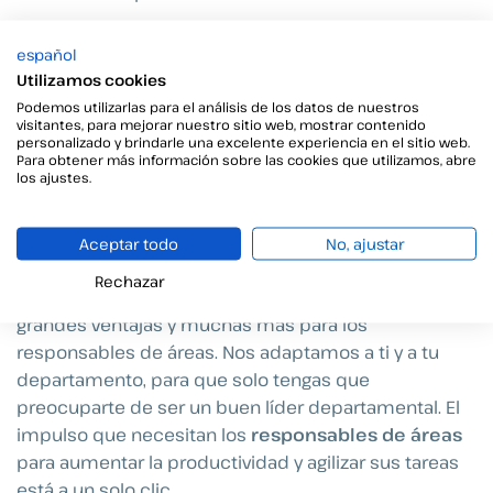
Organiza tu departamento con las
español
Utilizamos cookies
soluciones de Viafirma
Podemos utilizarlas para el análisis de los datos de nuestros
visitantes, para mejorar nuestro sitio web, mostrar contenido
Si has llegado hasta aquí, significa que eres uno de
personalizado y brindarle una excelente experiencia en el sitio web.
los responsables de áreas y nuestros argumentos te
Para obtener más información sobre las cookies que utilizamos, abre
los ajustes.
han convencido. Pero lo mejor aún no ha llegado.
¿Sabías que puedes disponer de esta herramienta
con asistencia continua, las 24 horas de los 7 días de
Aceptar todo
No, ajustar
la semana, con resultados destacables y a un buen
Rechazar
precio?
Viafirma
es la empresa que ofrece estas
grandes ventajas y muchas más para los
responsables de áreas. Nos adaptamos a ti y a tu
departamento, para que solo tengas que
preocuparte de ser un buen líder departamental.
El
impulso que necesitan los
responsables de áreas
para aumentar la productividad y agilizar sus tareas
está a un solo clic.