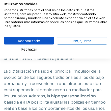
Personalización y seguros bajo demanda
Utilizamos cookies
En el mercado europeo están ganando popularidad
Podemos utilizarlas para el análisis de los datos de nuestros
visitantes, para mejorar nuestro sitio web, mostrar contenido
los modelos de seguro bajo demanda (
on-demand
personalizado y brindarle una excelente experiencia en el sitio web.
insurance
), siendo el modelo
Pay-Per-Use
uno de
Para obtener más información sobre las cookies que utilizamos, abre
los ajustes.
los grandes referentes. Si no conoces este término,
se trata de un modelo en el que el usuario
beneficiario (el consumidor) paga por usar un
Aceptar todo
No, ajustar
producto o servicio, en lugar de comprarlo. Es decir,
Rechazar
el consumidor paga más o menos dependiendo del
uso que le dé al servicio o producto.
La digitalización ha sido el principal impulsor de la
evolución de los seguros tradicionales a los de bajo
demanda, y la conveniencia que ofrecen este tipo
está superando al precio como un motivador para
los usuarios. Además, la
hiperpersonalización
basada en IA
posibilita ajustar las pólizas en tiempo
real en base a los comportamientos de los usuarios,