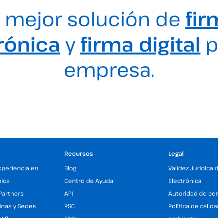
 mejor solución de
fir
rónica
y
firma digital
p
empresa.
Recursos
Legal
xperiencia en
Blog
Validez Jurídica 
nica
Centro de Ayuda
Electrónica
Partners
API
Autoridad de cer
inas y Sedes
RSC
Política de calid