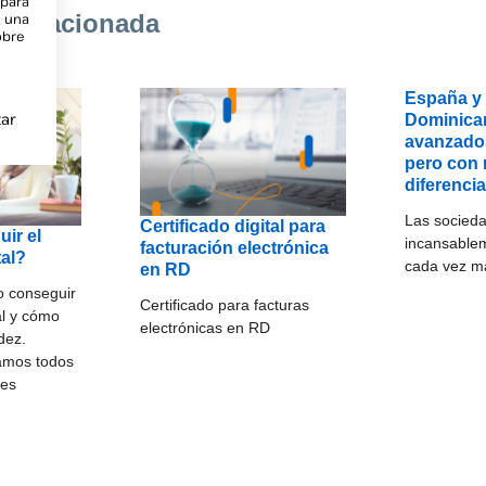
 para
n relacionada
e una
obre
España y
ar
Dominica
avanzados
pero con
diferenci
Las socieda
Certificado digital para
ir el
incansable
facturación electrónica
tal?
cada vez má
en RD
 conseguir
Certificado para facturas
tal y cómo
electrónicas en RD
dez.
amos todos
des