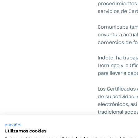
procedimientos d
servicios de Certi
Comunicaba tamb
coyuntura actua
comercios de fo
Indotel ha traba
Domingo y la Ofi
para llevar a ca
Los Certificados
de su actividad.
electrónicos, as
tradicional acc
permiten transa
español
Utilizamos cookies