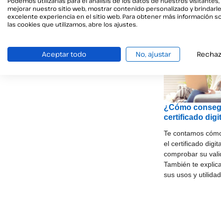
Podemos utilizarlas para el análisis de los datos de nuestros visitantes,
Informació
mejorar nuestro sitio web, mostrar contenido personalizado y brindarl
excelente experiencia en el sitio web. Para obtener más información s
las cookies que utilizamos, abre los ajustes.
Aceptar todo
No, ajustar
Rechaz
¿Cómo consegu
certificado digi
Te contamos cómo
el certificado digi
comprobar su vali
También te explic
sus usos y utilida