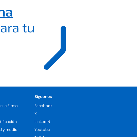
ma
ara tu
Síguenos
de la Firma
Facebook
X
tificación
LinkedIN
ad y medio
Youtube