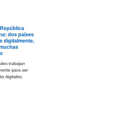
 República
na: dos países
 digitalmente,
 muchas
as
des trabajan
mente para ser
s digitales,