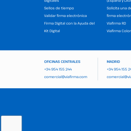
digitales
(España y LAT
Sellos de tiempo
Solicita una 
Validar firma electrónica
firma electró
Firma Digital con la Ayuda del
Viafirma RD
Kit Digital
Viafirma Colo
OFICINAS CENTRALES
MADRID
+34 954 155 244
+34 954 155 2
comercial@viafirma.com
comercial@vi