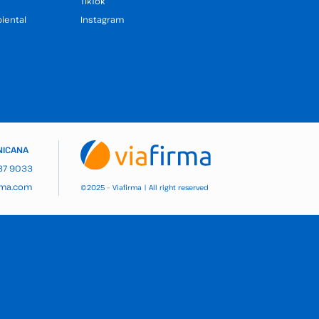
TikTok
iental
Instagram
NICANA
937 9033
rma.com
2025 – Viafirma | All right reserved
©