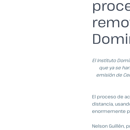
proce
remot
Domi
El Instituto Dom
que ya se han
emisión de Cert
El proceso de acr
distancia, usand
enormemente pode
Nelson Guillén, 