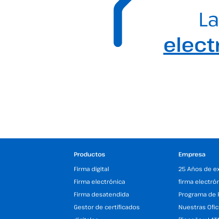
La
elect
Productos
Empresa
Firma digital
25 Años de e
Firma electrónica
firma electró
Firma desatendida
Programa de 
Gestor de certificados
Nuestras Ofic