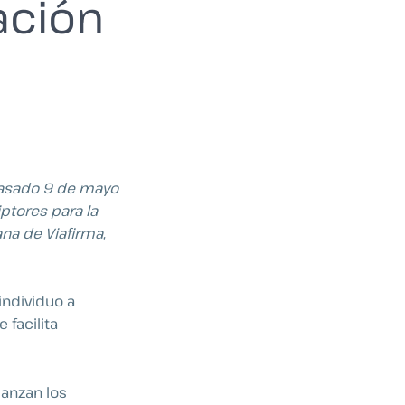
ación
 pasado 9 de mayo
ptores para la
ana de Viafirma,
individuo a
 facilita
ianzan los