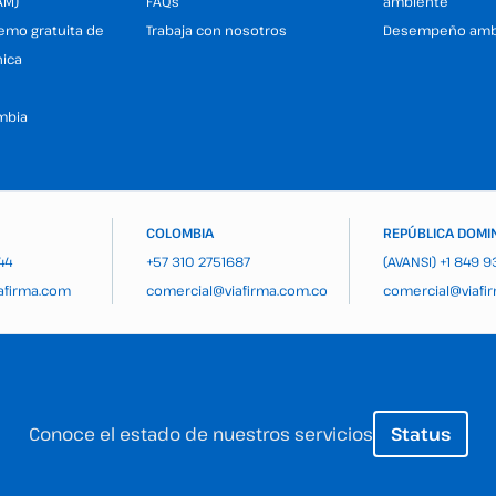
AM)
FAQs
ambiente
demo gratuita de
Trabaja con nosotros
Desempeño amb
nica
mbia
COLOMBIA
REPÚBLICA DOMI
44
+57 310 2751687
(AVANSI)
+1 849 
afirma.com
comercial@viafirma.com.co
comercial@viafi
Conoce el estado de nuestros servicios
Status