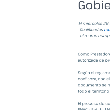
Gobi
El miércoles 29 
Cualificados
rec
el marco europ
Como Prestadore
autorizada de pre
Según el regla
confianza, con e
documento se ha
todo el territori
El proceso de ce
ENAC – Entidad N