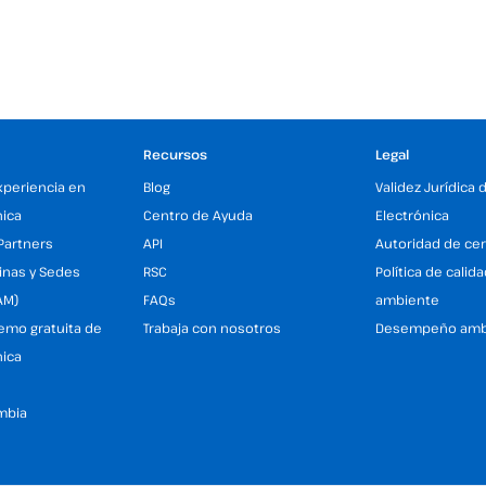
Recursos
Legal
xperiencia en
Blog
Validez Jurídica 
nica
Centro de Ayuda
Electrónica
Partners
API
Autoridad de cer
inas y Sedes
RSC
Política de calid
AM)
FAQs
ambiente
demo gratuita de
Trabaja con nosotros
Desempeño amb
nica
mbia