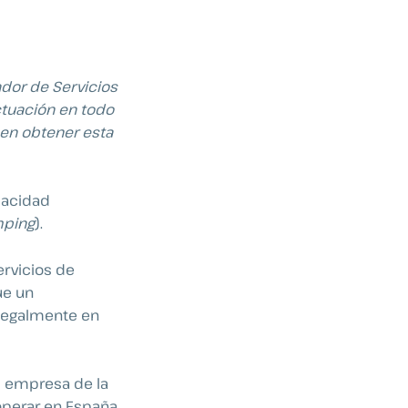
ador de Servicios
ctuación en todo
en obtener esta
pacidad
mping
).
ervicios de
ue un
legalmente en
, empresa de la
 operar en España