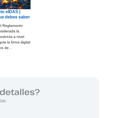
to eIDAS |
ue debes saber
l Reglamento
siderada la
stricta a nivel
ula la firma digital
cios de…
detalles?
tas.