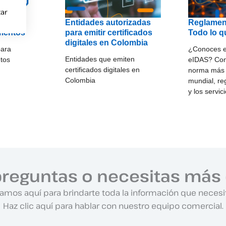
ar
po para
Entidades autorizadas
Reglamen
umentos
para emitir certificados
Todo lo q
digitales en Colombia
para
¿Conoces e
Entidades que emiten
ntos
eIDAS? Con
certificados digitales en
norma más e
Colombia
mundial, reg
y los servi
preguntas o necesitas más 
amos aquí para brindarte toda la información que necesi
Haz clic aquí para hablar con nuestro equipo comercial.