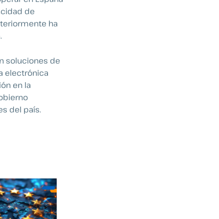
acidad de
steriormente ha
.
en soluciones de
a electrónica
ión en la
obierno
s del país.