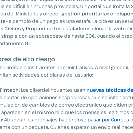
ia es difícil en muchas provincias. Un portal que imita la
ca del Ministerio y ofrece «
gestión prioritaria
» o «
dispon
ta
» a cambio de un pago es una estafa. La cita es un servi
s Civiles y Propiedad:
Los estafadores clonan la web ofic
 simple con un sobrecoste de hasta 50€, cuando el prec
adamente 9€.
res de alto riesgo
se limitan a los trámites administrativos. A nivel general,
mitan actividades cotidianas del usuario:
Fintech:
Los ciberdelincuentes usan
nuevas tácticas de
a
: alertas de operaciones sospechosas que solicitan actua
imulación de cambios de correo electrónico que piden cr
aparecen en el mismo hilo que los mensajes legítimos d
a:
Abundan los mensajes
haciéndose pasar por Correos
q
ema con un paquete. Quienes esperan un envío real hacen