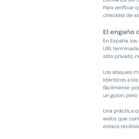
Para verificar 
checklist de s
El engaño d
En España, lo
URL terminada
sitio privado, no
Los ataques m
idénticos a los
fácilmente: po
un guion, pero l
Una práctica q
webs que cons
enlace recibid