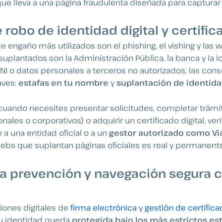
que lleva a una página fraudulenta diseñada para capturar
 robo de identidad digital y certifi
 engaño más utilizados son el phishing, el vishing y las w
plantados son la Administración Pública, la banca y la log
NI o datos personales a terceros no autorizados, las con
aves:
estafas en tu nombre
y
suplantación de identidad
 cuando necesites presentar solicitudes, completar trámi
nales o corporativos) o adquirir un certificado digital, veri
 a una entidad oficial o a un
gestor autorizado como Vi
webs que suplantan páginas oficiales es real y permanente
la prevención y navegación segura 
uciones digitales de
firma electrónica
y
gestión de certific
tu identidad queda
protegida bajo los más estrictos e