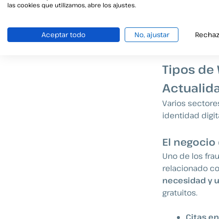
La
IA Generati
las cookies que utilizamos, abre los ajustes.
segundos
, y 
herramientas. 
Aceptar todo
No, ajustar
Rechaz
diseño descu
Tipos de
Actualid
Varios sectore
identidad digita
El negocio
Uno de los fra
relacionado co
necesidad y 
gratuitos.
Citas en