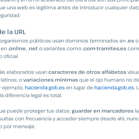
que una web es legítima antes de introducir cualquier dato
eguridad:
e la URL
s organismos públicos usan dominios terminados en
.es
 en
.online
,
.net
o variantes como
.com-tramites.es
corr
 oficial.
ás elaborados usan
caracteres de otros alfabetos
visu
 latinos, o
variaciones mínimas
que el ojo humano no d
r ejemplo,
hacienda-gob.es
en lugar de
hacienda.gob.es
. 
a diferencia legal es total.
ue puede proteger tus datos:
guardar en marcadores
la
ultas con frecuencia y acceder siempre desde ahí, nun
o por mensaje.