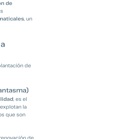
ón de
as
maticales
, un
la
plantación de
fantasma)
alidad
, es el
explotan la
ios que son
 renovación de