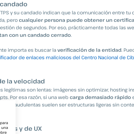
l candado
TTPS y su candado indican que la comunicación entre tu 
da, pero
cualquier persona puede obtener un certific
estión de segundos. Por eso, prácticamente todas las w
tan con un candado cerrado
.
nte importa es buscar la
verificación de la entidad
. Pue
ificador de enlaces maliciosos del Centro Nacional de Ci
de la velocidad
 legítimas son lentas: imágenes sin optimizar, hosting ins
pts. Por esa razón, si una web
carga demasiado rápido
e
webs fraudulentas suelen ser estructuras ligeras sin conte
 para
suales y de UX
e una
obre