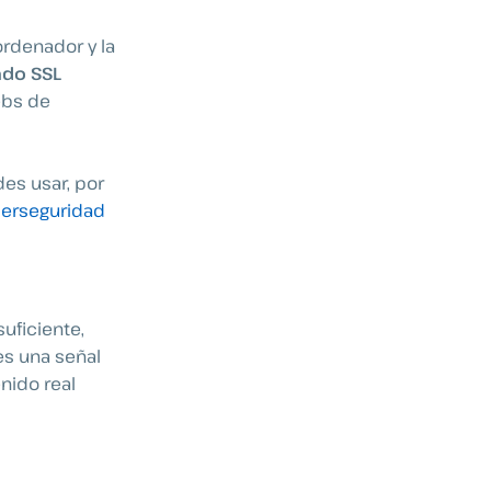
ordenador y la
ado SSL
ebs de
des usar, por
berseguridad
uficiente,
s una señal
nido real