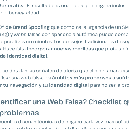
Generativa
. El resultado es una copia que engaña incluso
en ciberseguridad.
º de Brand Spoofing
que combina la urgencia de un SM
hing
) y webs falsas con apariencia auténtica puede com
orporativos en minutos. Los consejos tradicionales de se
s. Hace falta
incorporar nuevas medidas
que protejan fr
de identidad digital
.
o se detallan las
señales de alerta
que el ojo humano sue
ificar una web falsa, los
ámbitos más propensos a sufri
r tu navegación y tu identidad digital
para no ser la pr
ntificar una Web Falsa? Checklist q
 problemas
cuentes diseñan técnicas de engaño cada vez más sofisti
suario y el ritmo acelerado del día a día son sus principal