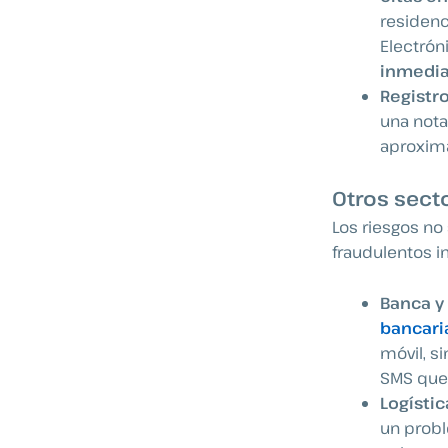
residenc
Electróni
inmedia
Registro
una nota
aproxim
Otros secto
Los riesgos no 
fraudulentos i
Banca y 
bancari
móvil, s
SMS que 
Logístic
un probl