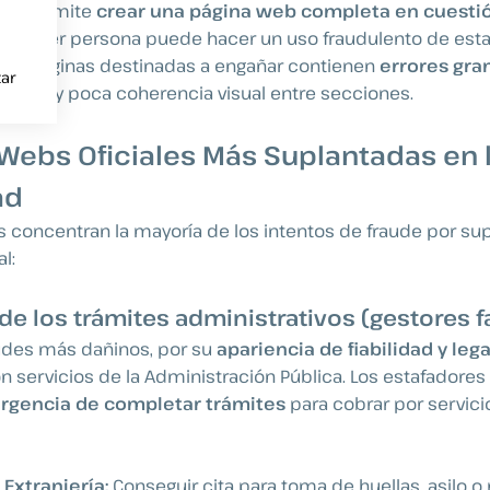
va
permite
crear una página web completa en cuesti
cualquier persona puede hacer un uso fraudulento de est
Las páginas destinadas a engañar contienen
errores gra
ar
idado
y poca coherencia visual entre secciones.
 Webs Oficiales Más Suplantadas en 
ad
s concentran la mayoría de los intentos de fraude por su
l:
 de los trámites administrativos (gestores 
udes más dañinos, por su
apariencia de fiabilidad y leg
n servicios de la Administración Pública. Los estafadores 
urgencia de completar trámites
para cobrar por servic
 Extranjería:
Conseguir cita para toma de huellas, asilo o