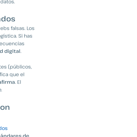
 datos.
cados
ebs falsas. Los
ística. Si has
secuencias
 digital
.
tes (públicos,
fica que el
afirma
. El
.
con
ados
stándares de