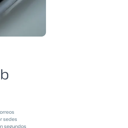
eb
correos
ar sedes
 en segundos