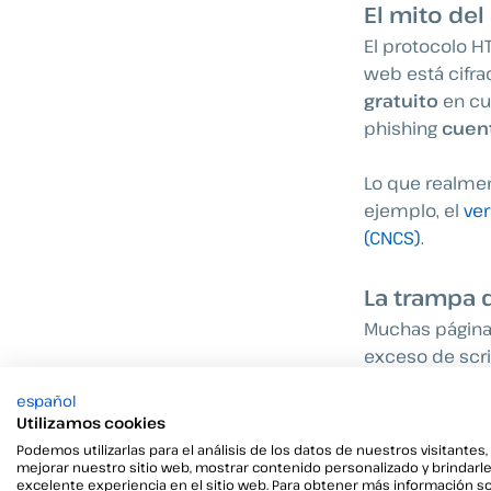
El mito de
El protocolo H
web está cifra
gratuito
en cu
phishing
cuen
Lo que realme
ejemplo, el
ver
(CNCS)
.
La trampa 
Muchas páginas
exceso de scri
de alerta. Las 
español
detrás.
Utilizamos cookies
Podemos utilizarlas para el análisis de los datos de nuestros visitantes,
Señales vi
mejorar nuestro sitio web, mostrar contenido personalizado y brindarl
excelente experiencia en el sitio web. Para obtener más información s