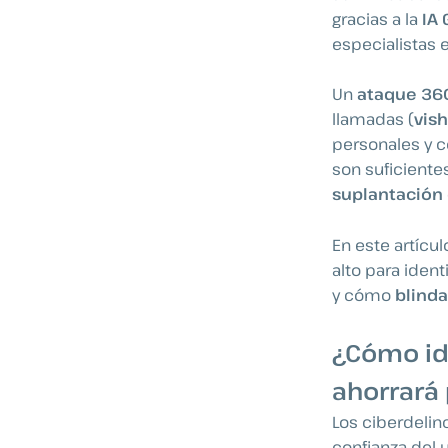
gracias a la
IA 
especialistas 
Un
ataque 360
llamadas (
vis
personales y c
son suficiente
suplantación 
En este artícul
alto para ident
y cómo
blinda
¿Cómo ide
ahorrará
Los ciberdelin
confianza del u