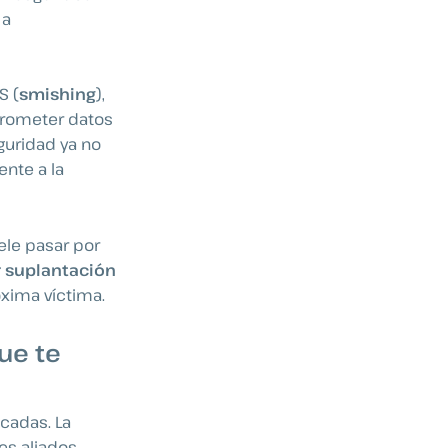
 a
S (
smishing
),
prometer datos
guridad ya no
ente a la
le pasar por
r suplantación
óxima víctima.
ue te
cadas. La
es aliados.