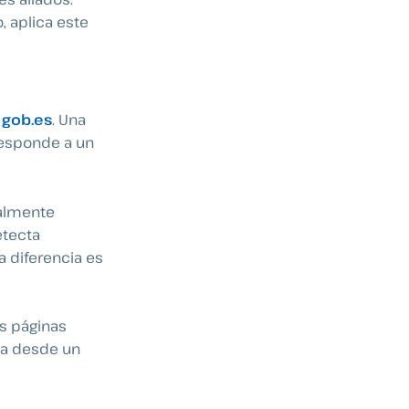
, aplica este
o
gob.es
. Una
esponde a un
almente
etecta
La diferencia es
s páginas
ca desde un