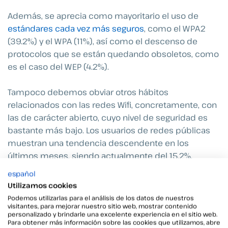
Además, se aprecia como mayoritario el uso de
estándares cada vez más seguros
, como el WPA2
(39.2%) y el WPA (11%), así como el descenso de
protocolos que se están quedando obsoletos, como
es el caso del WEP (4.2%).
Tampoco debemos obviar otros hábitos
relacionados con las redes Wifi, concretamente, con
las de carácter abierto, cuyo nivel de seguridad es
bastante más bajo. Los usuarios de redes públicas
muestran una tendencia descendente en los
últimos meses, siendo actualmente del 15.2%.
español
Dentro de los usuarios de redes abiertas, existe un
Utilizamos cookies
considerable porcentaje (34.2%) de los que lo hacen
Podemos utilizarlas para el análisis de los datos de nuestros
en cualquier lugar siempre que lo necesiten.
visitantes, para mejorar nuestro sitio web, mostrar contenido
personalizado y brindarle una excelente experiencia en el sitio web.
Para obtener más información sobre las cookies que utilizamos, abre