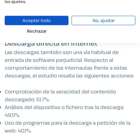
los ajustes.
La encuesta también revela un bajo número de
usuarios que sospechan que han sido víctimas de
intrusiones a través de sus redes Wifi, siendo su
Aceptar todo
No, ajustar
porcentaje del 12.6%.
Rechazar
Descarga directa en Internet
Las descargas también son una vía habitual de
entrada de software perjudicial. Respecto al
comportamiento de los internautas frente a estas
descargas, el estudio resalta las siguientes acciones:
Comprobación de la veracidad del contenido
descargado: 51.7%.
Análisis del dispositivo o fichero tras la descarga:
49.5%.
Uso de programas para la descarga a petición de la
web: 40.1%.