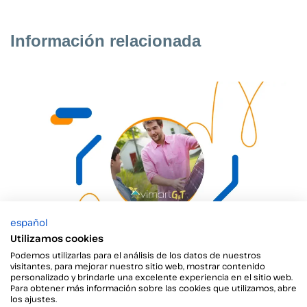
Información relacionada
español
Utilizamos cookies
Vimart G&T
Podemos utilizarlas para el análisis de los datos de nuestros
visitantes, para mejorar nuestro sitio web, mostrar contenido
Éxito de la firma electrónica en energía con Vimart G&T
personalizado y brindarle una excelente experiencia en el sitio web.
Para obtener más información sobre las cookies que utilizamos, abre
los ajustes.