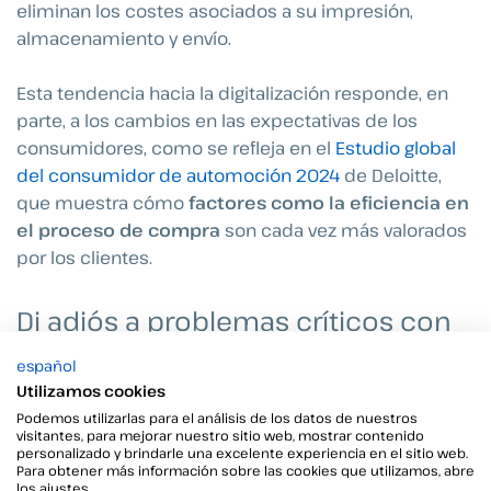
eliminan los costes asociados a su impresión,
almacenamiento y envío.
Esta tendencia hacia la digitalización responde, en
parte, a los cambios en las expectativas de los
consumidores, como se refleja en el
Estudio global
del consumidor de automoción 2024
de Deloitte,
que muestra cómo
factores como la eficiencia en
el proceso de compra
son cada vez más valorados
por los clientes.
Di adiós a problemas críticos con
Viafirma
español
Utilizamos cookies
¿Buscas una solución tecnológica diferente de firma
Podemos utilizarlas para el análisis de los datos de nuestros
electrónica que puedas probar y comprobar que,
visitantes, para mejorar nuestro sitio web, mostrar contenido
efectivamente, es lo que necesitas?
Viafirma
es tu
personalizado y brindarle una excelente experiencia en el sitio web.
Para obtener más información sobre las cookies que utilizamos, abre
solución para decir adiós a problemas críticos y
los ajustes.