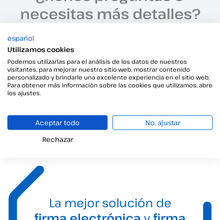
necesitas más detalles?
Estamos aquí para brindarte toda la información que
español
necesitas.
Utilizamos cookies
Haz clic aquí para hablar con nuestro equipo comercial.
Podemos utilizarlas para el análisis de los datos de nuestros
visitantes, para mejorar nuestro sitio web, mostrar contenido
personalizado y brindarle una excelente experiencia en el sitio web.
Contacta con nosotros
Para obtener más información sobre las cookies que utilizamos, abre
los ajustes.
Aceptar todo
No, ajustar
Rechazar
La mejor solución de
firma electrónica
y
firma