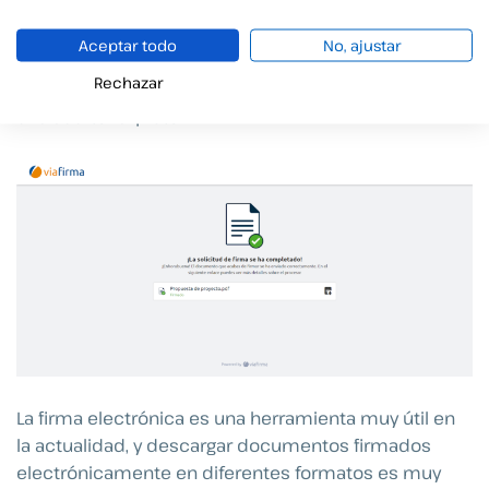
Paso 2
Aceptar todo
No, ajustar
Una vez completes la firma te llegará una copia al
Rechazar
correo en PDF para que puedas descargarla junto a
una auditoría. ¡Listo!
La firma electrónica es una herramienta muy útil en
la actualidad, y descargar documentos firmados
electrónicamente en diferentes formatos es muy