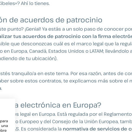
ibeles»? Ahí lo tienes.
ción de acuerdos de patrocinio
ste punto? ¡Genial! Ya estás a un solo paso de conocer p
alizar tus acuerdos de patrocinio con la firma electró
ible que desconozcas cuál es el marco legal que la regula 
(o en Europa, Canadá, Estados Unidos o LATAM; llevándolo a
ndiendo de tu ubicación).
és tranquilo/a en este tema. Por esa razón, antes de con
ber sobre estos contratos, te explicamos más sobre el 
.
a firma electrónica en Europa?
trónica es legal en Europa. Está regulada por el Reglamento
rlamento Europeo y del Consejo de la Unión Europea, tam
 para
e una
 elDAS. Es considerada la
normativa de servicios de 
obre