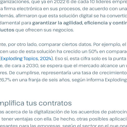
organizaciones, que ya en 2022 6 de cada 10 líderes empre
a firma electrónica en sus procesos, de acuerdo con un
demás, afirmaron que esta solución digital se ha converti
ndamental para
garantizar la agilidad, eficiencia y cont
ductos
que ofrecen sus negocios.
nte, por otro lado, comparar ciertos datos. Por ejemplo, 
cen uso de esta solución ha crecido un 50% en comparaci
(
Exploding Topics, 2024
). Eso sí, esta cifra solo es la punt
ue, de cara a 2030, se espera que el mercado alcance un v
res. De cumplirse, representaría una tasa de crecimiento
,7% en una franja de seis años, según informa Exploding
mplifica tus contratos
s acerca de la digitalización de los acuerdos de patrocini
 tener ventajas con ella. De hecho, otras posibles aplica
esantes para las empresas, según el sector en el que ope