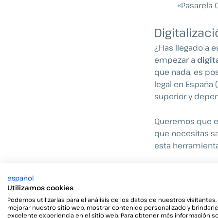
«Pasarela C
Digitaliza
¿Has llegado a e
empezar a
digit
que nada, es pos
legal en España 
superior y depe
Queremos que est
que necesitas sa
esta herramienta
¿Es legal l
español
Utilizamos cookies
Sí, la firma elec
910/2014 del Pa
Podemos utilizarlas para el análisis de los datos de nuestros visitantes,
mejorar nuestro sitio web, mostrar contenido personalizado y brindarl
como Reglamento
excelente experiencia en el sitio web. Para obtener más información s