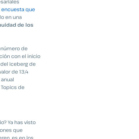
sariales
a
encuesta que
do en una
inuidad de los
el número de
ón con el inicio
a del iceberg de
alor de 13,4
 anual
 Topics de
o? Ya has visto
ciones que
ren, es en los