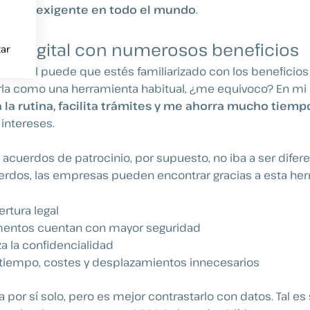
tal más exigente en todo el mundo
.
ón digital con numerosos beneficios
ar
igital puede que estés familiarizado con los beneficios 
izarla como una herramienta habitual, ¿me equivoco? En m
a la rutina, facilita trámites y me ahorra mucho tiemp
 intereses.
 acuerdos de patrocinio, por supuesto, no iba a ser difere
erdos, las empresas pueden encontrar gracias a esta her
rtura legal
entos cuentan con mayor seguridad
za la confidencialidad
 tiempo, costes y desplazamientos innecesarios
a por sí solo, pero es mejor contrastarlo con datos. Tal e