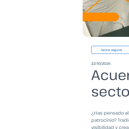
Sector seguros
22/10/2024
Acuer
secto
¿Has pensado alg
patrocinio? Trad
visibilidad y cre