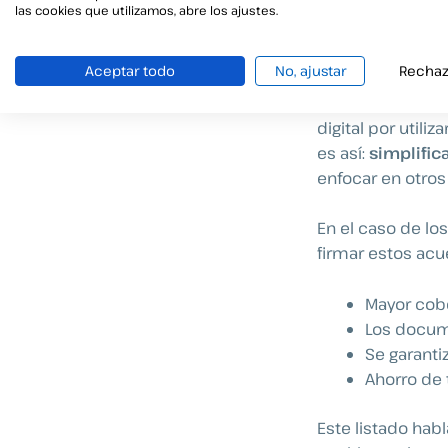
las cookies que utilizamos, abre los ajustes.
identidad digi
Una soluci
Aceptar todo
No, ajustar
Rechaz
Como ciudadano d
digital por util
es así:
simplific
enfocar en otros
En el caso de los
firmar estos acu
Mayor cobe
Los docum
Se garanti
Ahorro de
Este listado habl