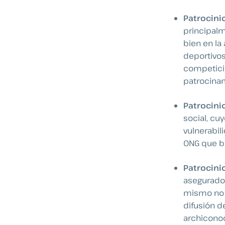
Patrocini
principalm
bien en la
deportivos
competicio
patrocina
Patrocinio
social, cu
vulnerabil
ONG que bu
Patrocinio
asegurador
mismo no 
difusión d
archicono