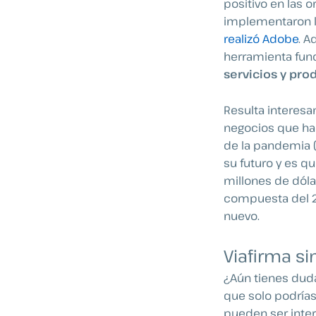
positivo en las 
implementaron l
realizó Adobe
. A
herramienta fu
servicios y pro
Resulta interesa
negocios que ha
de la pandemia 
su futuro y es q
millones de dóla
compuesta del 26
nuevo.
Viafirma si
¿Aún tienes duda
que solo podrías
pueden ser inter