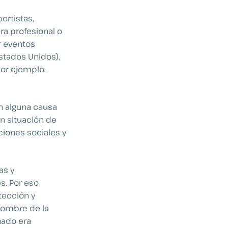
ortistas,
ra profesional o
r eventos
stados Unidos),
por ejemplo,
n alguna causa
en situación de
ciones sociales y
as y
s. Por eso
tección y
 nombre de la
nado era