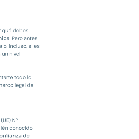
or qué debes
nica
. Pero antes
o, incluso, si es
 un nivel
tarte todo lo
marco legal de
 (UE) Nº
bién conocido
confianza de