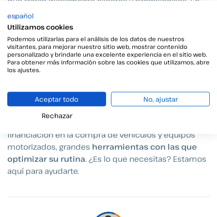
que tratan diariamente clientes y profesionales. En
Viafirma llevamos 25 años ayudando a clientes del
español
sector a agilizar y simplificar sus operaciones, como
Utilizamos cookies
los
créditos financieros
o mandatos SEPA, con
Podemos utilizarlas para el análisis de los datos de nuestros
visitantes, para mejorar nuestro sitio web, mostrar contenido
nuestras soluciones digitales de firma electrónica.
personalizado y brindarle una excelente experiencia en el sitio web.
Para obtener más información sobre las cookies que utilizamos, abre
los ajustes.
E
n
Viafirma
entendemos que cuando un banco pone
su confianza en nosotros está depositando a sus
clientes en nuestras manos. Por esa razón,
Aceptar todo
No, ajustar
brindamos a clientes como Motor Crédito, entidad
Rechazar
enfocada en satisfacer las necesidades de
financiación en la compra de vehículos y equipos
motorizados, grandes
herramientas con las que
optimizar su rutina
. ¿Es lo que necesitas? Estamos
aquí para ayudarte.