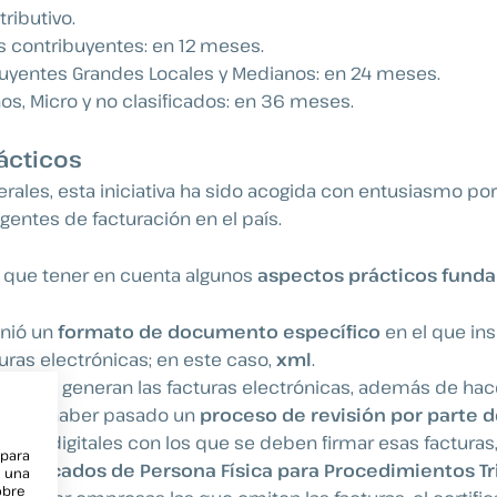
tributivo.
 contribuyentes: en 12 meses.
uyentes Grandes Locales y Medianos: en 24 meses.
s, Micro y no clasificados: en 36 meses.
ácticos
erales,
esta iniciativa ha sido acogida con entusiasmo po
agentes de facturación en el país.
y que tener en cuenta algunos
aspectos prácticos fund
inió un
formato de documento específico
en el que ins
turas electrónicas; en este caso,
xml
.
re que generan las facturas electrónicas, además de hac
deben haber pasado un
proceso de revisión por parte de
icados digitales con los que se deben firmar esas facturas
 para
Certificados de Persona Física para Procedimientos Tr
e una
obre