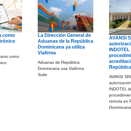
a como
La Dirección General de
AVANSI S
trónico
Aduanas de la República
autorizac
Dominicana ya utiliza
INDOTEL 
Viafirma
procedim
vansi como
acreditac
Aduanas de República
nico
Repúblic
Dominicana usa Viafirma
Suite
AVANSI SRL
autorizació
INDOTEL de
procedimien
remota en 
Dominican