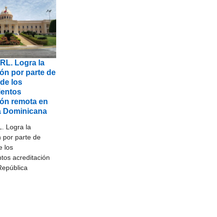
RL. Logra la
ión por parte de
de los
ientos
ión remota en
a Dominicana
. Logra la
n por parte de
 los
tos acreditación
República
a