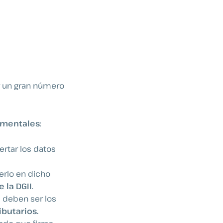
r un gran número
amentales
:
ertar los datos
erlo en dicho
 la DGII
.
, deben ser los
ibutarios
.