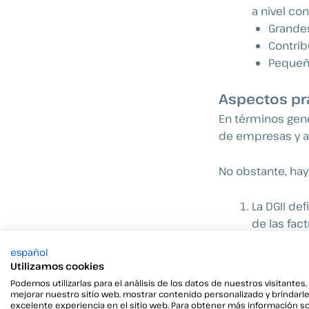
a nivel con
Grandes
Contrib
Pequeño
Aspectos pr
En términos gen
de empresas
y 
No obstante, ha
La DGII def
de las fac
Los softwa
español
formato, 
Utilizamos cookies
Los certif
Podemos utilizarlas para el análisis de los datos de nuestros visitantes,
llamados
mejorar nuestro sitio web, mostrar contenido personalizado y brindarl
excelente experiencia en el sitio web. Para obtener más información s