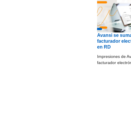
Avansi se sum
facturador elec
en RD
Impresiones de A
facturador electró