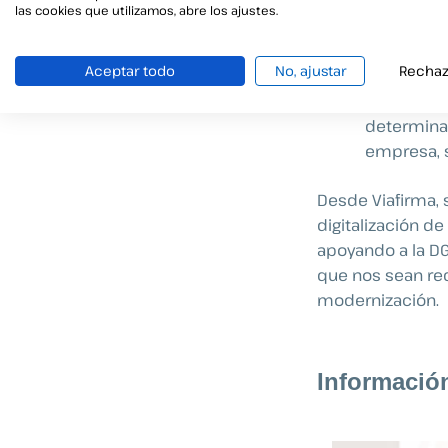
Aunque sue
las cookies que utilizamos, abre los ajustes.
dichas fa
firma
esas
Aceptar todo
No, ajustar
Rechaz
Esa perso
previamen
determinad
empresa, si
Desde Viafirma,
digitalización d
apoyando a la DG
que nos sean req
modernización.
Informació