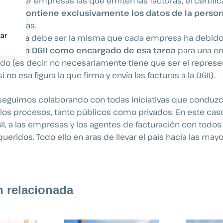
len ser empresas las que emiten las facturas, el certifi
cturas
contiene exclusivamente los datos de la person
 facturas.
ar
na física debe ser la misma que cada empresa ha debid
te a la DGII como encargado
de esa tarea
para una e
o (es decir, no necesariamente tiene que ser el represen
 no esa figura la que firma y envía las facturas a la DGII).
 seguimos colaborando con todas iniciativas que conduzc
e los procesos, tanto públicos como privados. En este ca
II, a las empresas y los agentes de facturación con todos 
ueridos. Todo ello en aras de llevar el país hacia las may
n relacionada