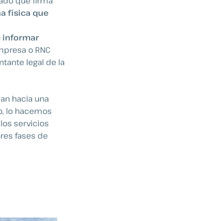
cado que firma
a física que
o
informar
mpresa o RNC
tante legal de la
an hacia una
so, lo hacemos
los servicios
ores fases de