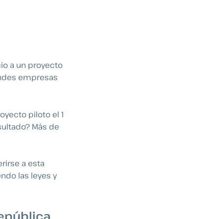
cio a un proyecto
randes empresas
yecto piloto el 1
esultado? Más de
erirse a esta
endo las leyes y
República