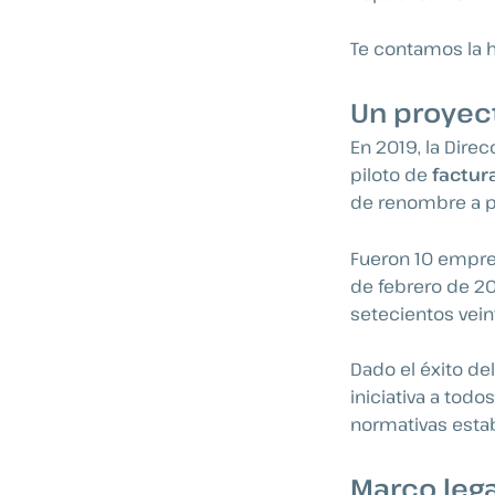
Te contamos la hi
Un proyect
En 2019, la Direc
piloto de
factur
de renombre a p
Fueron 10 empres
de febrero de 20
setecientos vei
Dado el éxito del
iniciativa a todo
normativas estab
Marco lega