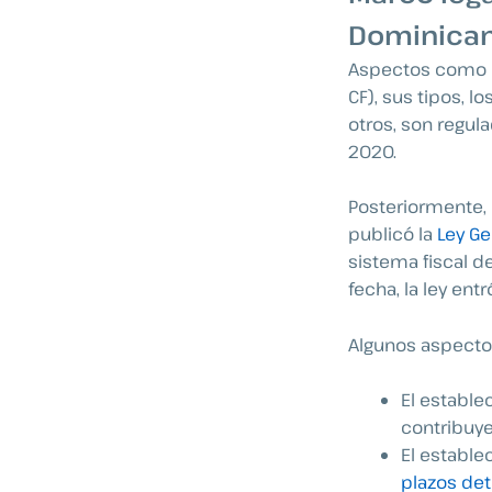
Dominica
Aspectos como e
CF), sus tipos, l
otros, son regul
2020.
Posteriormente, 
publicó la
Ley Ge
sistema fiscal d
fecha, la ley entr
Algunos aspecto
El estable
contribuye
El estable
plazos det