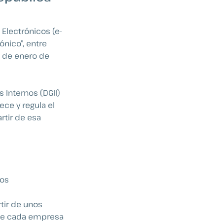
Electrónicos (e-
ónico”, entre
10 de enero de
 Internos (DGII)
lece y regula el
rtir de esa
los
rtir de unos
 de cada empresa