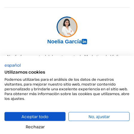
Noelia García
Noelia forma parte del departamento de Marketing de Viafirma,
donde se encarga de la estrategia y redacción de los blogs
español
corporativos. Acerca al lector las últimas novedades sobre
Utilizamos cookies
tecnología, identidad digital y transformación digital de forma
Podemos utilizarlas para el análisis de los datos de nuestros
clara, útil y actualizada.
visitantes, para mejorar nuestro sitio web, mostrar contenido
personalizado y brindarle una excelente experiencia en el sitio web.
Para obtener más información sobre las cookies que utilizamos, abre
los ajustes.
Información relacionada
Aceptar todo
No, ajustar
Rechazar