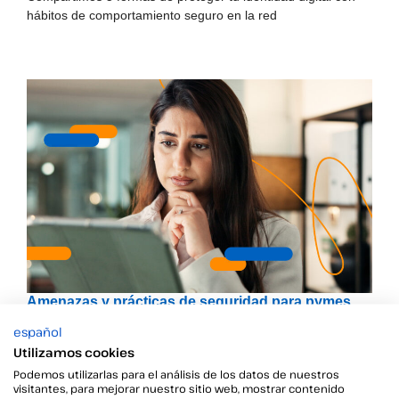
hábitos de comportamiento seguro en la red
Amenazas y prácticas de seguridad para pymes
español
La seguridad para pymes es más esencial que nunca.
Analizamos las amenazas y buenas prácticas digitales
Utilizamos cookies
preventivas para blindar tu…
Podemos utilizarlas para el análisis de los datos de nuestros
visitantes, para mejorar nuestro sitio web, mostrar contenido