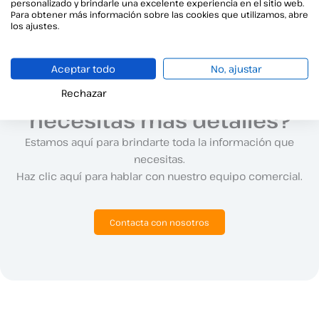
personalizado y brindarle una excelente experiencia en el sitio web.
Para obtener más información sobre las cookies que utilizamos, abre
los ajustes.
Aceptar todo
No, ajustar
¿Tienes preguntas o
Rechazar
necesitas más detalles?
Estamos aquí para brindarte toda la información que
necesitas.
Haz clic aquí para hablar con nuestro equipo comercial.
Contacta con nosotros